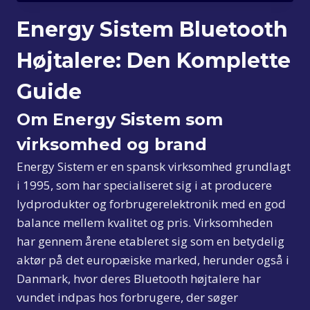
pris
pris
var:
er:
Energy Sistem Bluetooth
159,00 kr..
129,00 kr..
Højtalere: Den Komplette
Guide
Om Energy Sistem som
virksomhed og brand
Energy Sistem er en spansk virksomhed grundlagt
i 1995, som har specialiseret sig i at producere
lydprodukter og forbrugerelektronik med en god
balance mellem kvalitet og pris. Virksomheden
har gennem årene etableret sig som en betydelig
aktør på det europæiske marked, herunder også i
Danmark, hvor deres Bluetooth højtalere har
vundet indpas hos forbrugere, der søger