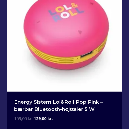
Energy Sistem Lol&Roll Pop Pink –
bærbar Bluetooth-højttaler 5 W
Den
Den
159,00
kr.
129,00
kr.
oprindelige
aktuelle