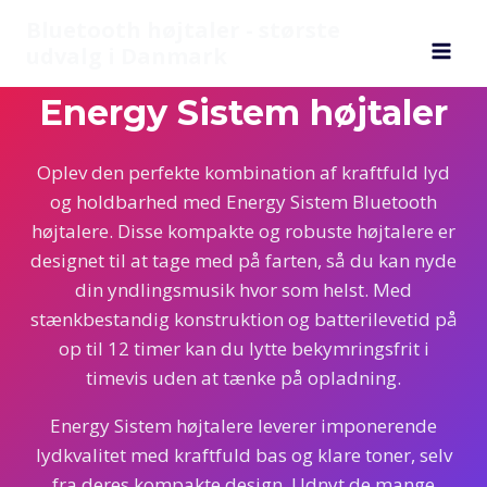
Fortsæt
Bluetooth højtaler - største
til
udvalg i Danmark
indhold
Energy Sistem højtaler
Oplev den perfekte kombination af kraftfuld lyd
og holdbarhed med Energy Sistem Bluetooth
højtalere. Disse kompakte og robuste højtalere er
designet til at tage med på farten, så du kan nyde
din yndlingsmusik hvor som helst. Med
stænkbestandig konstruktion og batterilevetid på
op til 12 timer kan du lytte bekymringsfrit i
timevis uden at tænke på opladning.
Energy Sistem højtalere leverer imponerende
lydkvalitet med kraftfuld bas og klare toner, selv
fra deres kompakte design. Udnyt de mange