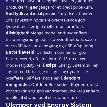
medium til lave prissegment, hvilket gør deres
produkter tilgængelige for et bredt publikum.
God lydkvalitet til prisen:
For prisen tilbyder
Energy Sistem højtalere overraskende god
lydkvalitet, særligt i mellemtoneområdet.
Allsidighed:
Mange modeller tilbyder flere
tilslutningsmuligheder udover Bluetooth, såsom
micro SD-kort, aux-indgang og USB-afspilning.
Batterilevetid:
De fleste modeller har god
batterilevetid, ofte mellem 10-15 timer ved
moderat lydstyrke.
Design:
Energy Sistem skiller
sig ud med farverige designs og dynamiske
lyseffekter på flere modeller.
Udendørs
muligheder:
Outdoor Box-serien tilbyder robust
konstruktion og god vandtæthed, hvilket gør dem
ideelle til strand, pool eller vandreture.
Ulemper ved Energy Sistem