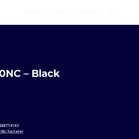
Brands
Om os
Kontakt
Blog
0NC – Black
488714163
,
JBL højtaler