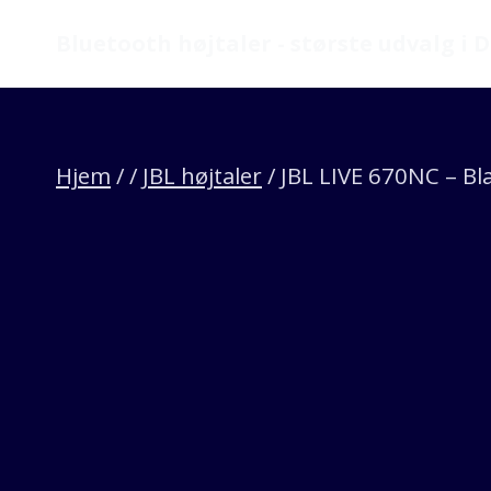
Fortsæt
Bluetooth højtaler - største udvalg i
til
indhold
Hjem
/
/
JBL højtaler
/
JBL LIVE 670NC – Bl